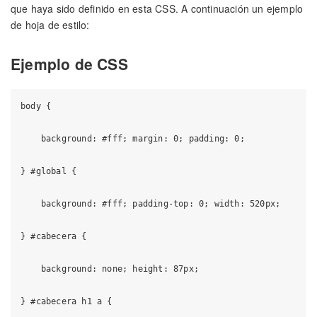
que haya sido definido en esta CSS. A continuación un ejemplo
de hoja de estilo:
Ejemplo de CSS
body {

    background: #fff; margin: 0; padding: 0;

} #global {

    background: #fff; padding-top: 0; width: 520px;

} #cabecera {

    background: none; height: 87px;

} #cabecera h1 a {
