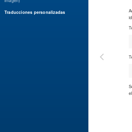
imagen)
A
Traducciones personalizadas
i
T
T
S
e