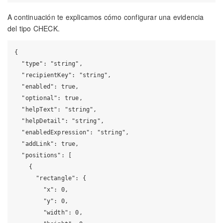
A continuación te explicamos cómo configurar una evidencia
del tipo CHECK.
{

  "type": "string",

  "recipientKey": "string",

  "enabled": true,

  "optional": true,

  "helpText": "string",

  "helpDetail": "string",

  "enabledExpression": "string",

  "addLink": true,

  "positions": [

    {

      "rectangle": {

        "x": 0,

        "y": 0,

        "width": 0,
