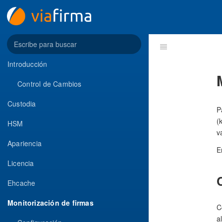
Introducción
Control de Cambios
Custodia
P
(
HSM
v
Apariencia
E
Licencia
Ehcache
Monitorización de firmas
C
a