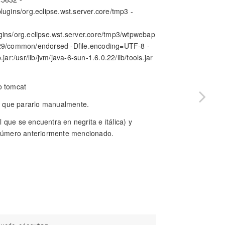
ugins/org.eclipse.wst.server.core/tmp3 -
gins/org.eclipse.wst.server.core/tmp3/wtpwebap
.29/common/endorsed -Dfile.encoding=UTF-8 -
r:/usr/lib/jvm/java-6-sun-1.6.0.22/lib/tools.jar
o tomcat
s que pararlo manualmente.
l que se encuentra en negrita e itálica) y
 número anteriormente mencionado.