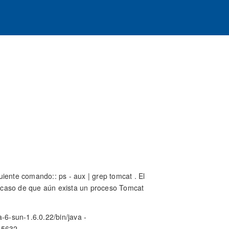
iente comando:: ps - aux | grep tomcat . El
el caso de que aún exista un proceso Tomcat
-6-sun-1.6.0.22/bin/java -
45632 -