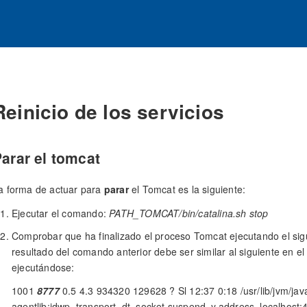
Reinicio de los servicios
arar el tomcat
a forma de actuar para
parar
el Tomcat es la siguiente:
Ejecutar el comando:
PATH_TOMCAT/bin/catalina.sh stop
Comprobar que ha finalizado el proceso Tomcat ejecutando el sigu
resultado del comando anterior debe ser similar al siguiente en 
ejecutándose:
1001
8777
0.5 4.3 934320 129628 ? Sl 12:37 0:18 /usr/lib/jvm/java
agentlib:jdwp=transport=dt_socket,suspend=y,address=localhost: