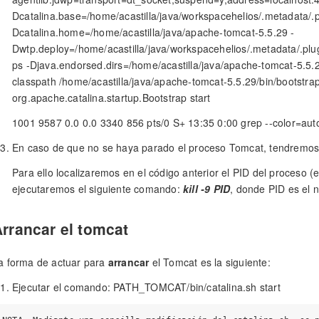
Dcatalina.base=/home/acastilla/java/workspacehelios/.metadata/.pl
Dcatalina.home=/home/acastilla/java/apache-tomcat-5.5.29 -
Dwtp.deploy=/home/acastilla/java/workspacehelios/.metadata/.plu
ps -Djava.endorsed.dirs=/home/acastilla/java/apache-tomcat-5.5
classpath /home/acastilla/java/apache-tomcat-5.5.29/bin/bootstrap.ja
org.apache.catalina.startup.Bootstrap start
1001 9587 0.0 0.0 3340 856 pts/0 S+ 13:35 0:00 grep --color=aut
En caso de que no se haya parado el proceso Tomcat, tendremo
Para ello localizaremos en el código anterior el PID del proceso (e
ejecutaremos el siguiente comando:
kill -9 PID
, donde PID es el
rrancar el tomcat
a forma de actuar para
arrancar
el Tomcat es la siguiente:
Ejecutar el comando: PATH_TOMCAT/bin/catalina.sh start