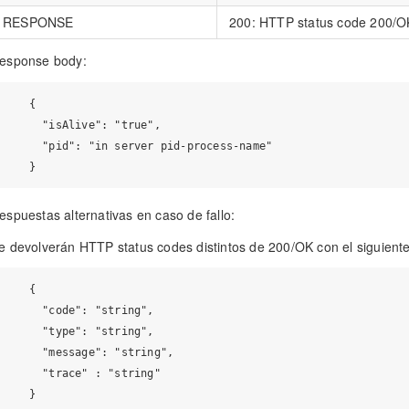
RESPONSE
200: HTTP status code 200/O
esponse body:
    {

      "isAlive": "true",

      "pid": "in server pid-process-name"

espuestas alternativas en caso de fallo:
e devolverán HTTP status codes distintos de 200/OK con el siguient
    {

      "code": "string",

      "type": "string",

      "message": "string",

      "trace" : "string"
