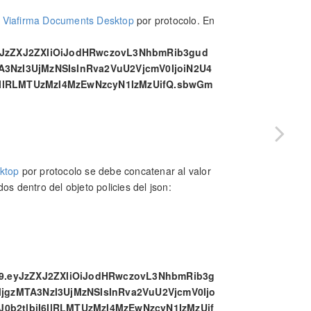
a
Viafirma Documents Desktop
por protocolo. En
.eyJzZXJ2ZXIiOiJodHRwczovL3NhbmRib3gud
3NzI3UjMzNSIsInRva2VuU2VjcmV0IjoiN2U4
IlRLMTUzMzI4MzEwNzcyN1IzMzUifQ.sbwGm
ktop
por protocolo se debe concatenar al valor
os dentro del objeto policies del json:
iJ9.eyJzZXJ2ZXIiOiJodHRwczovL3NhbmRib3g
gzMTA3NzI3UjMzNSIsInRva2VuU2VjcmV0Ijo
2tlbiI6IlRLMTUzMzI4MzEwNzcyN1IzMzUif