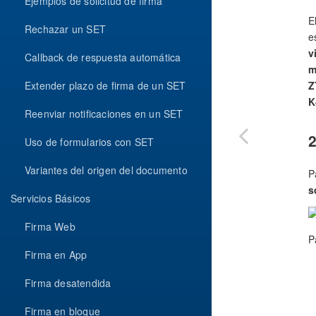
Ejemplos de solicitud de firma
E
Rechazar un SET
e
v
Callback de respuesta automática
m
Z
Extender plazo de firma de un SET
K
Reenviar notificaciones en un SET
2
Uso de formularios con SET
Variantes del origen del documento
P
s
Servicios Básicos
Firma Web
P
Firma en App
Firma desatendida
Firma en bloque