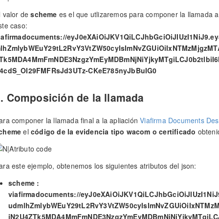
l valor de
scheme
es el que utlizaremos para componer la llamada 
ste caso:
iafirmadocuments://eyJ0eXAiOiJKV1QiLCJhbGciOiJIUzI1NiJ9
lhZmlybWEuY29tL2RvY3VtZW50cyIsImNvZGUiOiIxNTMzMjgzMTA
Tk5MDA4MmFmNDE3NzgzYmEyMDBmNjNiYjkyMTgiLCJ0b2tlbiI6
4cdS_OI29FMFRsJd3UTz-CKeE785nyJbBuIG0
. Composición de la llamada
ara componer la llamada final a la apliación
Viafirma Documents Des
cheme
el
código de la evidencia tipo wacom o certificado
obtenid
ara este ejemplo, obtenemos los siguientes atributos del json:
scheme :
viafirmadocuments://eyJ0eXAiOiJKV1QiLCJhbGciOiJIUzI1N
udmlhZmlybWEuY29tL2RvY3VtZW50cyIsImNvZGUiOiIxNTMzMj
iN2U4ZTk5MDA4MmFmNDE3NzgzYmEyMDBmNjNiYjkyMTgiLCJ0b