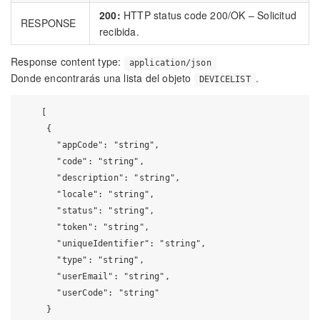
200:
HTTP status code 200/OK – Solicitud
RESPONSE
recibida.
Response content type:
application/json
Donde encontrarás una lista del objeto
.
DEVICELIST
    [

     {

       "appCode": "string",

       "code": "string",

       "description": "string",

       "locale": "string",

       "status": "string",

       "token": "string",

       "uniqueIdentifier": "string",

       "type": "string",

       "userEmail": "string",

       "userCode": "string"

     }
