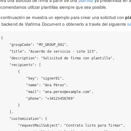
rea una solicitud de firma a partir de una
plantilla
ya predefinida en 
ecomendamos utilizar plantillas siempre que sea posible.
 continuación se muestra un ejemplo para crear una solicitud con
pla
l backend de Viafirma Document o obtenerlo a través del siguiente
se
{

    "groupCode": "MY_GROUP_001",

    "title": "Acuerdo de servicio - Lote 123",

    "description": "Solicitud de firma con plantilla",

    "recipients": [

        {

            "key": "signer01",

            "name": "Ana Pérez",

            "mail": "
ana.perez@example.com
",

            "phone": "+34123456789"

        }

    ],

    "customization": {

        "requestMailSubject": "Contrato listo para firmar",
