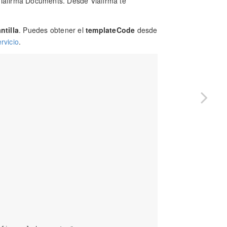
Viafirma Documents. Desde Viafirma te
ntilla
. Puedes obtener el
templateCode
desde
rvicio
.